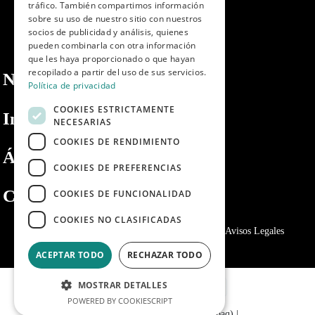
tráfico. También compartimos información
sobre su uso de nuestro sitio con nuestros
socios de publicidad y análisis, quienes
pueden combinarla con otra información
que les haya proporcionado o que hayan
recopilado a partir del uso de sus servicios.
Nosotros
Política de privacidad
COOKIES ESTRICTAMENTE
Información
NECESARIAS
COOKIES DE RENDIMIENTO
Área privada
COOKIES DE PREFERENCIAS
Contacto
COOKIES DE FUNCIONALIDAD
COOKIES NO CLASIFICADAS
Política de privacidad
Politica de cookies
Avisos Legales
ACEPTAR TODO
RECHAZAR TODO
MOSTRAR DETALLES
POWERED BY COOKIESCRIPT
© 2024 - Dibaq Petcare (Grupo Dibaq)
|