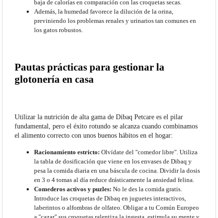
baja de calorías en comparación con las croquetas secas.
Además, la humedad favorece la dilución de la orina,
previniendo los problemas renales y urinarios tan comunes en
los gatos robustos.
Pautas prácticas para gestionar la
glotonería en casa
Utilizar la nutrición de alta gama de Dibaq Petcare es el pilar
fundamental, pero el éxito rotundo se alcanza cuando combinamos
el alimento correcto con unos buenos hábitos en el hogar:
Racionamiento estricto:
Olvídate del "comedor libre". Utiliza
la tabla de dosificación que viene en los envases de Dibaq y
pesa la comida diaria en una báscula de cocina. Dividir la dosis
en 3 o 4 tomas al día reduce drásticamente la ansiedad felina.
Comederos activos y puzles:
No le des la comida gratis.
Introduce las croquetas de Dibaq en juguetes interactivos,
laberintos o alfombras de olfateo. Obligar a tu Común Europeo
a "cazar" sus croquetas ralentiza la ingesta, estimula su mente y