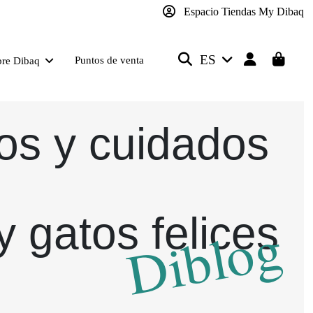
Espacio Tiendas My Dibaq
ES
Puntos de venta
bre Dibaq
os y cuidados
y gatos felices
Diblog