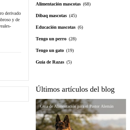
Alimentación mascotas
(68)
gro derivado
Dibaq mascotas
(45)
abroso y de
reales-
Educación mascotas
(6)
Tengo un perro
(28)
Tengo un gato
(19)
Guía de Razas
(5)
Últimos artículos del blog
Guía de Alimentación para el Pastor Alemán
Importancia de la Formulación Precisa en
Nutrición de Alta Gama para el Gato Persa:
Alteraciones Digestivas
Cómo Prevenir sus Problemas
Soporte Urinario y Renal en Gatos: Guía
Completa para el Cuidado de tu Felino