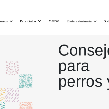
Marcas
Perros
Para Gatos
Dieta veterinaria
So
Consej
para
perros 