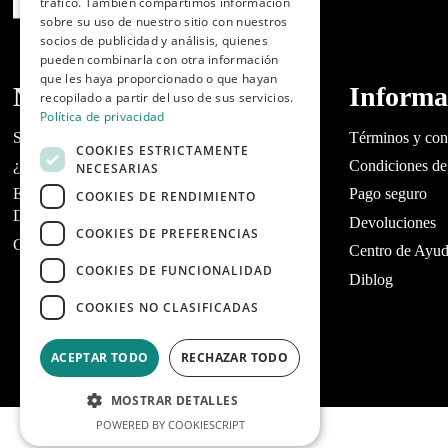
tráfico. También compartimos información
sobre su uso de nuestro sitio con nuestros
socios de publicidad y análisis, quienes
pueden combinarla con otra información
que les haya proporcionado o que hayan
Nosotros
Informa
recopilado a partir del uso de sus servicios.
Política de privacidad
Sobre Dibaq
Términos y con
COOKIES ESTRICTAMENTE
¿Tienes un tienda?
Condiciones de
NECESARIAS
Encuentra tu tienda de mascotas más cercana |
Pago seguro
COOKIES DE RENDIMIENTO
Dibaq
Devoluciones
COOKIES DE PREFERENCIAS
Contacta con Dibaq Petcare
Centro de Ayu
COOKIES DE FUNCIONALIDAD
Diblog
COOKIES NO CLASIFICADAS
ACEPTAR TODO
RECHAZAR TODO
MOSTRAR DETALLES
POWERED BY COOKIESCRIPT