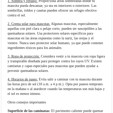
1. Sombra y refugio:
Proporciona áreas sombreadas donde tu
mascota pueda descansar, ya sea en interiores o exteriores. Las
sombrillas, toldos y casetas pueden ofrecer un refugio efectivo
contra el sol.
2. Crema solar para mascotas:
Algunas mascotas, especialmente
aquellas con piel clara o pelaje corto, pueden ser susceptibles a las
quemaduras solares. Usa protectores solares específicos para
mascotas en las áreas expuestas como la nariz, las orejas y el
vientre. Nunca uses protector solar humano, ya que puede contener
ingredientes tóxicos para los animales.
3. Ropa de protección:
Considera vestir a tu mascota con ropa ligera
y transpirable diseñada para proteger contra los rayos UV. Existen
camisetas y capas especiales para mascotas que pueden ayudar a
prevenir quemaduras solares.
4. Horarios de paseo:
Evita salir a caminar con tu mascota durante
las horas pico de sol (10 a.m. a 4 p.m.). Opta por paseos temprano
en la mañana o al atardecer cuando las temperaturas son más bajas y
el sol es menos intenso.
Otros consejos importantes
Superficie de las caminatas:
El pavimento caliente puede quemar