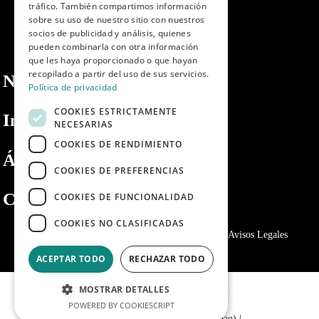
tráfico. También compartimos información
sobre su uso de nuestro sitio con nuestros
socios de publicidad y análisis, quienes
pueden combinarla con otra información
que les haya proporcionado o que hayan
recopilado a partir del uso de sus servicios.
Nosotros
Política de privacidad
COOKIES ESTRICTAMENTE
Información
NECESARIAS
COOKIES DE RENDIMIENTO
Área privada
COOKIES DE PREFERENCIAS
Contacto
COOKIES DE FUNCIONALIDAD
COOKIES NO CLASIFICADAS
Política de privacidad
Politica de cookies
Avisos Legales
ACEPTAR TODO
RECHAZAR TODO
MOSTRAR DETALLES
POWERED BY COOKIESCRIPT
© 2024 - Dibaq Petcare (Grupo Dibaq)
|