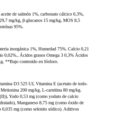
 aceite de salmón 1%, carbonato cálcico 0,3%,
 29,7 mg/kg, β-glucanos 15 mg/kg, MOS 8,5
proteínas 95%.
Materia inorgánica 1%, Humedad 75%. Calcio 0,21
io 0,02%., Ácidos grasos Omega 3 0,3% Ácidos
g. **Bajo contenido en fósforo.
itamina D3 525 UI, Vitamina E (acetato de todo-
 Metionina 200 mg/kg, L-carnitina 80 mg/kg.
(II)), Yodo 0,53 mg (como yodato de calcio
ahidratado), Manganeso 8,75 mg (como óxido de
o 0,035 mg (como selenito sódico). Aditivos