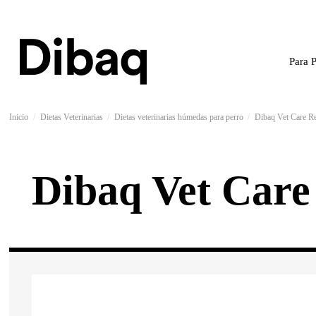
Para 
Inicio
Dietas Veterinarias
Dietas veterinarias húmedas para perro
Dibaq Vet Care R
Dibaq Vet Care