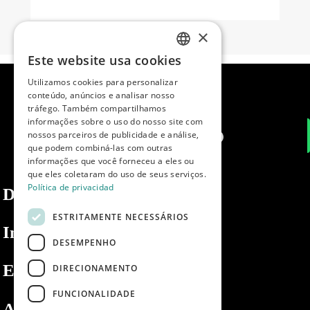
×
Este website usa cookies
SPANISH
Utilizamos cookies para personalizar
ENGLISH
conteúdo, anúncios e analisar nosso
tráfego. Também compartilhamos
PORTUGUESE
informações sobre o uso do nosso site com
nossos parceiros de publicidade e análise,
que podem combiná-las com outras
informações que você forneceu a eles ou
que eles coletaram do uso de seus serviços.
Política de privacidad
Dibaq
ESTRITAMENTE NECESSÁRIOS
Informações
DESEMPENHO
Espaço privado
DIRECIONAMENTO
FUNCIONALIDADE
Apoio ao cliente