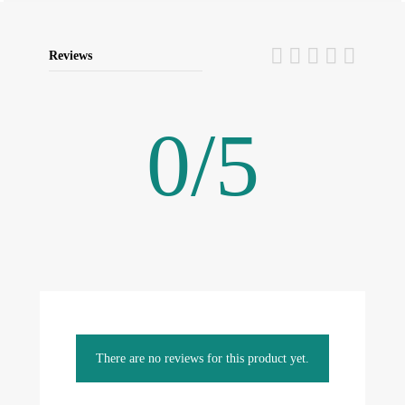
Reviews
0
/
5
There are no reviews for this product yet.