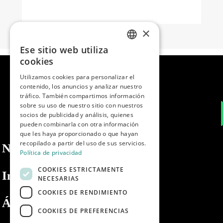
×
Ese sitio web utiliza
SPANISH
cookies
ENGLISH
Utilizamos cookies para personalizar el
contenido, los anuncios y analizar nuestro
PORTUGUESE
tráfico. También compartimos información
sobre su uso de nuestro sitio con nuestros
socios de publicidad y análisis, quienes
pueden combinarla con otra información
que les haya proporcionado o que hayan
recopilado a partir del uso de sus servicios.
Nosotros
Política de privacidad
COOKIES ESTRICTAMENTE
Información
NECESARIAS
COOKIES DE RENDIMIENTO
Área privada
COOKIES DE PREFERENCIAS