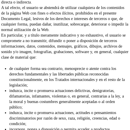
directa o indirecta.
A tal efecto, el usuario se abstendrá de utilizar cualquiera de los contenidos
de la página Web con fines o efectos ilícitos, prohibidos en el presente
Documento Legal, lesivos de los derechos e intereses de terceros o que, de
cualquier forma, puedan dañar, inutilizar, sobrecargar, deteriorar o impedir la
normal utilización de la Web.
En particular, y a título meramente indicativo y no exhaustivo, el usuario se
compromete a
no transmitir
, difundir o poner a disposición de terceros
informaciones, datos, contenidos, mensajes, gráficos, dibujos, archivos de
sonido y/o imagen, fotografías, grabaciones, software y, en general,
cualquier
clase de material que
:
de cualquier forma sea contrario, menosprecie o atente contra los
derechos fundamentales y las libertades públicas reconocidas
constitucionalmente, en los Tratados internacionales y en el resto de la
legislación;
induzca, incite o promueva actuaciones delictivas, denigratorias,
difamatorias, infamantes, violentas o, en general, contrarias a la ley, a
la moral y buenas costumbres generalmente aceptadas o al orden
público;
induzca, incite o promueva actuaciones, actitudes o pensamientos
discriminatorios por razón de sexo, raza, religión, creencias, edad o
condición;
incorpore, ponga a disposición o permita acceder a productos,