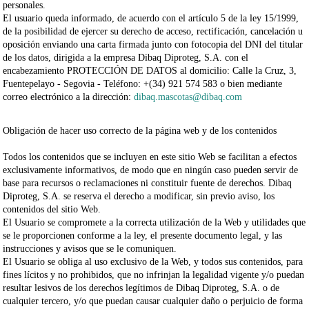
personales.
El usuario queda informado, de acuerdo con el artículo 5 de la ley 15/1999,
de la posibilidad de ejercer su derecho de acceso, rectificación, cancelación u
oposición enviando una carta firmada junto con fotocopia del DNI del titular
de los datos, dirigida a la empresa
Dibaq Diproteg, S.A.
con el
encabezamiento PROTECCIÓN DE DATOS al domicilio: Calle
la Cruz, 3,
Fuentepelayo -
Segovia -
Teléfono:
+(34) 921 574 583
o bien mediante
correo electrónico a la dirección:
dibaq.mascotas@dibaq.com
Obligación de hacer uso correcto de la página web y de los contenidos
Todos los contenidos que se incluyen en este sitio Web se facilitan a efectos
exclusivamente informativos, de modo que en ningún caso pueden servir de
base para recursos o reclamaciones ni constituir fuente de derechos.
Dibaq
Diproteg, S.A.
se reserva el derecho a modificar, sin previo aviso, los
contenidos del sitio Web.
El Usuario se compromete a la
correcta utilización de la Web
y utilidades que
se le proporcionen conforme a la ley, el presente documento legal, y las
instrucciones y avisos que se le comuniquen.
El Usuario se obliga al uso exclusivo de la Web, y todos sus contenidos, para
fines lícitos y no prohibidos, que no infrinjan la legalidad vigente y/o puedan
resultar lesivos de los derechos legítimos de
Dibaq Diproteg, S.A.
o de
cualquier tercero, y/o que puedan causar cualquier daño o perjuicio de forma