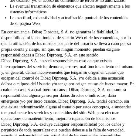
del Usuario, y/o el acceso no consentido de terceros no autorizados.
La eventual transmisión de elementos que afecten negativamente a los
sistemas informáticos.
La exactitud, exhaustividad y actualización puntual de los contenidos
de su página Web.
En consecuencia,
Dibaq Diproteg, S.A.
no garantiza la fiabilidad, la
disponibilidad ni la continuidad de su sitio Web ni de los contenidos, por lo
que la utilización de los mismos por parte del usuario se lleva a cabo por su
propia cuenta y riesgo, sin que, en ningún momento, puedan exigirse
responsabilidades a
Dibaq Diproteg, S.A.
en este sentido.
Dibaq Diproteg, S.A.
no será responsable en caso de que existan
interrupciones del servicio, demoras, errores, mal funcionamiento del mismo
y, en general, demás inconvenientes que tengan su origen en causas que
escapan del control de
Dibaq Diproteg, S.A.
y/o debida a una actuación
dolosa o culposa del Usuario y/o tenga por origen causas de fuerza mayor. En
cualquier caso, sea cual fuere su causa,
Dibaq Diproteg, S.A.
no asumirá
responsabilidad alguna ya sea por daños directos o indirectos, daño
emergente y/o por lucro cesante.
Dibaq Diproteg, S.A.
tendrá derecho, sin
que exista indemnización alguna al usuario por estos conceptos, a suspender
temporalmente los servicios y contenidos del sitio Web para efectuar
operaciones de mantenimiento, mejora o reparación de los mismos.
Dibaq Diproteg, S.A.
excluye cualquier responsabilidad por los daños y
perjuicios de toda naturaleza que puedan deberse a la falta de veracidad,
exactitud, exhaustividad y/o actualidad de los contenidos transmitidos,