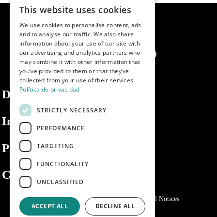
This website uses cookies
SPANISH
We use cookies to personalise content, ads
ENGLISH
and to analyse our traffic. We also share
information about your use of our site with
PORTUGUESE
our advertising and analytics partners who
may combine it with other information that
you’ve provided to them or that they’ve
collected from your use of their services.
Política de privacidad
Dibaq
STRICTLY NECESSARY
Information
PERFORMANCE
Private area
TARGETING
FUNCTIONALITY
Contact us
UNCLASSIFIED
Privacy Policy
Cookies policy
Legal Notices
ACCEPT ALL
DECLINE ALL