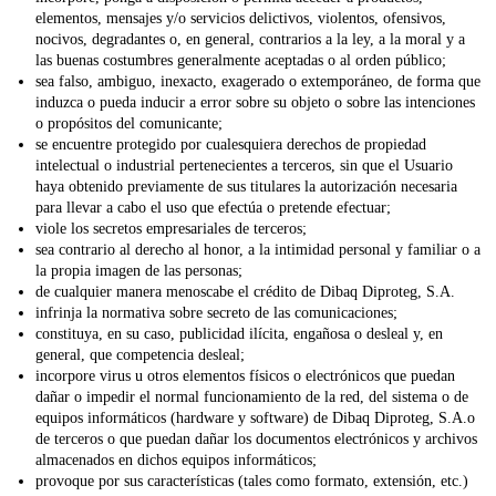
elementos, mensajes y/o servicios delictivos, violentos, ofensivos,
nocivos, degradantes o, en general, contrarios a la ley, a la moral y a
las buenas costumbres generalmente aceptadas o al orden público;
sea falso, ambiguo, inexacto, exagerado o extemporáneo, de forma que
induzca o pueda inducir a error sobre su objeto o sobre las intenciones
o propósitos del comunicante;
se encuentre protegido por cualesquiera derechos de propiedad
intelectual o industrial pertenecientes a terceros, sin que el Usuario
haya obtenido previamente de sus titulares la autorización necesaria
para llevar a cabo el uso que efectúa o pretende efectuar;
viole los secretos empresariales de terceros;
sea contrario al derecho al honor, a la intimidad personal y familiar o a
la propia imagen de las personas;
de cualquier manera menoscabe el crédito de
Dibaq Diproteg, S.A.
infrinja la normativa sobre secreto de las comunicaciones;
constituya, en su caso, publicidad ilícita, engañosa o desleal y, en
general, que competencia desleal;
incorpore virus u otros elementos físicos o electrónicos que puedan
dañar o impedir el normal funcionamiento de la red, del sistema o de
equipos informáticos (hardware y software) de
Dibaq Diproteg, S.A.
o
de terceros o que puedan dañar los documentos electrónicos y archivos
almacenados en dichos equipos informáticos;
provoque por sus características (tales como formato, extensión, etc.)