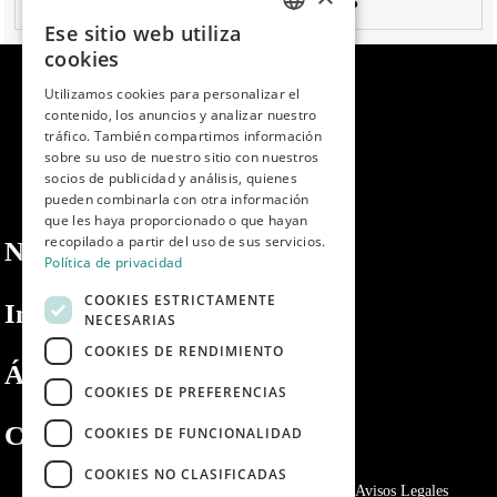
¿Cuál es el plazo de entrega para los pedidos?
Ese sitio web utiliza
SPANISH
cookies
ENGLISH
Utilizamos cookies para personalizar el
contenido, los anuncios y analizar nuestro
PORTUGUESE
tráfico. También compartimos información
sobre su uso de nuestro sitio con nuestros
socios de publicidad y análisis, quienes
pueden combinarla con otra información
que les haya proporcionado o que hayan
recopilado a partir del uso de sus servicios.
Nosotros
Política de privacidad
COOKIES ESTRICTAMENTE
Información
NECESARIAS
COOKIES DE RENDIMIENTO
Área privada
COOKIES DE PREFERENCIAS
Contacto
COOKIES DE FUNCIONALIDAD
COOKIES NO CLASIFICADAS
Política de privacidad
Politica de cookies
Avisos Legales