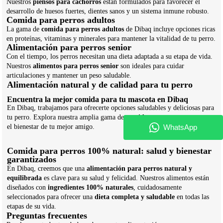
Nuestros
piensos para cachorros
están formulados para favorecer el
desarrollo de huesos fuertes, dientes sanos y un sistema inmune robusto.
Comida para perros adultos
La gama de
comida para perros adultos
de Dibaq incluye opciones ricas
en proteínas, vitaminas y minerales para mantener la vitalidad de tu perro.
Alimentación para perros senior
Con el tiempo, los perros necesitan una dieta adaptada a su etapa de vida.
Nuestros
alimentos para perros senior
son ideales para cuidar
articulaciones y mantener un peso saludable.
Alimentación natural y de calidad para tu perro
Encuentra la mejor comida para tu mascota en Dibaq
En Dibaq, trabajamos para ofrecerte opciones saludables y deliciosas para
tu perro. Explora nuestra amplia gama de
comida para perros
y asegura
el bienestar de tu mejor amigo.
Comida para perros 100% natural: salud y bienestar
garantizados
En Dibaq, creemos que una
alimentación para perros natural y
equilibrada
es clave para su salud y felicidad. Nuestros alimentos están
diseñados con
ingredientes 100% naturales
, cuidadosamente
seleccionados para ofrecer una
dieta completa y saludable
en todas las
etapas de su vida.
Preguntas frecuentes