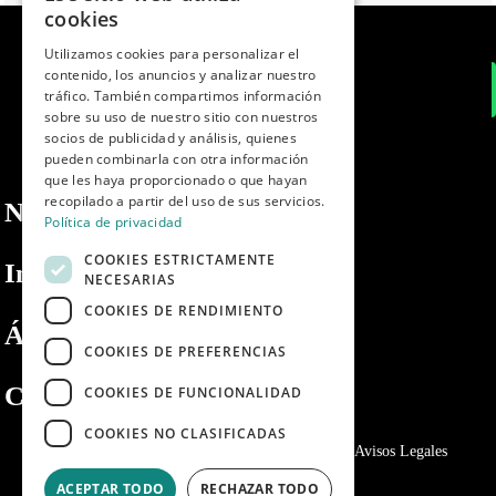
SPANISH
cookies
ENGLISH
Utilizamos cookies para personalizar el
contenido, los anuncios y analizar nuestro
PORTUGUESE
tráfico. También compartimos información
sobre su uso de nuestro sitio con nuestros
socios de publicidad y análisis, quienes
pueden combinarla con otra información
que les haya proporcionado o que hayan
recopilado a partir del uso de sus servicios.
Nosotros
Política de privacidad
COOKIES ESTRICTAMENTE
Información
NECESARIAS
COOKIES DE RENDIMIENTO
Área privada
COOKIES DE PREFERENCIAS
Contacto
COOKIES DE FUNCIONALIDAD
COOKIES NO CLASIFICADAS
Política de privacidad
Politica de cookies
Avisos Legales
ACEPTAR TODO
RECHAZAR TODO