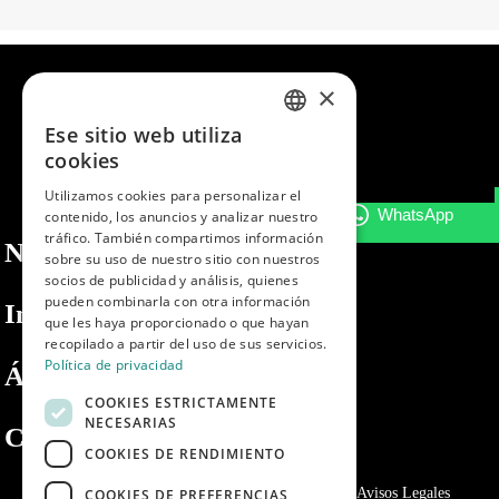
×
Ese sitio web utiliza
SPANISH
cookies
ENGLISH
Utilizamos cookies para personalizar el
contenido, los anuncios y analizar nuestro
PORTUGUESE
tráfico. También compartimos información
Nosotros
sobre su uso de nuestro sitio con nuestros
socios de publicidad y análisis, quienes
pueden combinarla con otra información
Información
que les haya proporcionado o que hayan
recopilado a partir del uso de sus servicios.
Política de privacidad
Área privada
COOKIES ESTRICTAMENTE
NECESARIAS
Contacto
COOKIES DE RENDIMIENTO
Política de privacidad
Politica de cookies
Avisos Legales
COOKIES DE PREFERENCIAS