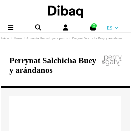
0
ES
Inicio
Perros
Alimento Húmedo para perros
Perrynat Salchicha Buey y arándanos
Perrynat Salchicha Buey
y arándanos