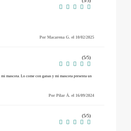
(
5
/
5
)





Por Macarena G. el 10/02/2025
(
5
/
5
)





a mi mascota. Lo come con ganas y mi mascota presenta un
Por Pilar Á. el 16/09/2024
(
5
/
5
)




