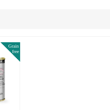
Grain
free