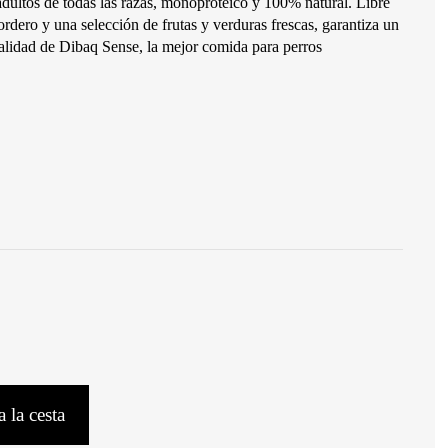
dultos de todas las razas, monoproteico y 100% natural. Libre
ordero y una selección de frutas y verduras frescas, garantiza un
 calidad de Dibaq Sense, la mejor comida para perros
 la cesta