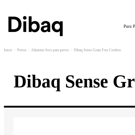
Para 
Inicio
Perros
Alimento Seco para perros
Dibaq Sense Grain Free Cordero
Dibaq Sense Gr