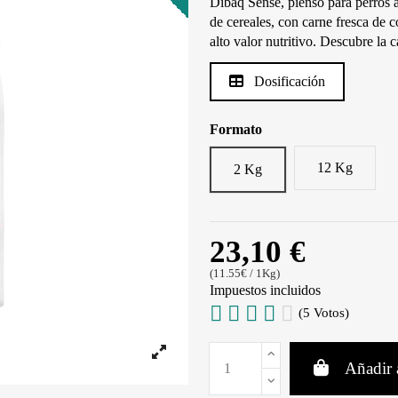
Dibaq Sense, pienso para perros a
de cereales, con carne fresca de c
alto valor nutritivo. Descubre la
Dosificación
Formato
12 Kg
2 Kg
23,10 €
(11.55€ / 1Kg)
Impuestos incluidos
(5 Votos)
Añadir a