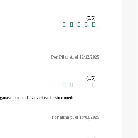
(
5
/
5
)





Por Pilar Á. el 12/12/2025
(
1
/
5
)





anas de comer, lleva varios dias sin comerlo.
Por anna p. el 19/03/2025