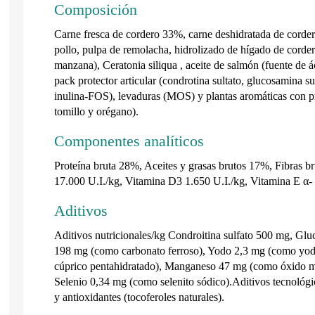
Composición
Carne fresca de cordero 33%, carne deshidratada de cordero
pollo, pulpa de remolacha, hidrolizado de hígado de corder
manzana), Ceratonia siliqua , aceite de salmón (fuente de á
pack protector articular (condrotina sultato, glucosamina s
inulina-FOS), levaduras (MOS) y plantas aromáticas con pr
tomillo y orégano).
Componentes analíticos
Proteína bruta 28%, Aceites y grasas brutos 17%, Fibras b
17.000 U.I./kg, Vitamina D3 1.650 U.I./kg, Vitamina E α-
Aditivos
Aditivos nutricionales/kg Condroitina sulfato 500 mg, Gl
198 mg (como carbonato ferroso), Yodo 2,3 mg (como yod
cúprico pentahidratado), Manganeso 47 mg (como óxido m
Selenio 0,34 mg (como selenito sódico).Aditivos tecnológic
y antioxidantes (tocoferoles naturales).