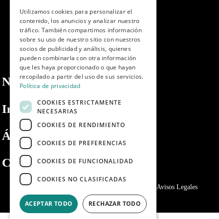
ENGLISH
Utilizamos cookies para personalizar el
contenido, los anuncios y analizar nuestro
PORTUGUESE
tráfico. También compartimos información
sobre su uso de nuestro sitio con nuestros
socios de publicidad y análisis, quienes
pueden combinarla con otra información
que les haya proporcionado o que hayan
recopilado a partir del uso de sus servicios.
Nosotros
Política de privacidad
COOKIES ESTRICTAMENTE
Información
NECESARIAS
COOKIES DE RENDIMIENTO
Área privada
COOKIES DE PREFERENCIAS
Contacto
COOKIES DE FUNCIONALIDAD
COOKIES NO CLASIFICADAS
Política de privacidad
Politica de cookies
Avisos Legales
ACEPTAR TODO
RECHAZAR TODO