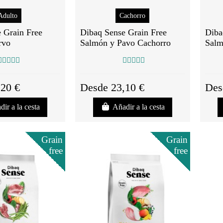
Adulto
Cachorro
 Grain Free
Dibaq Sense Grain Free
Diba
rvo
Salmón y Pavo Cachorro
Sal
,20 €
Desde 23,10 €
Des
dir a la cesta
Añadir a la cesta
Grain
Grain
free
free