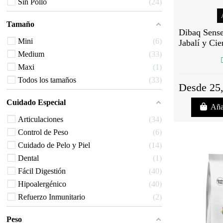
Sin Pollo
24
Tamaño
Dibaq Sense
Mini
6
Jabalí y Cie
Medium
33
Maxi
1
Todos los tamaños
33
Desde 25
Cuidado Especial
Aña
Articulaciones
34
Control de Peso
6
Cuidado de Pelo y Piel
14
Dental
1
Fácil Digestión
40
Hipoalergénico
40
Refuerzo Inmunitario
2
Peso