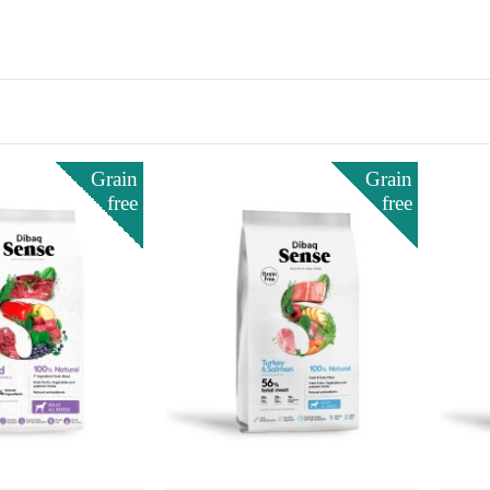
Grain
Grain
free
free