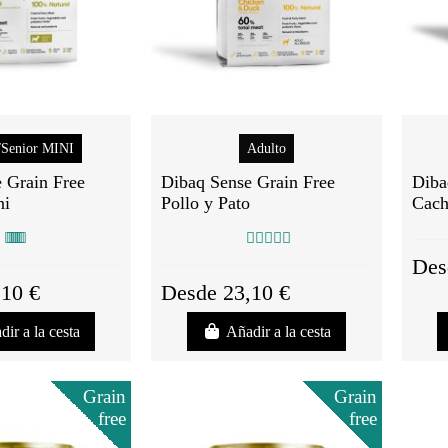
/Senior MINI
Adulto
 Grain Free
Dibaq Sense Grain Free
Diba
ni
Pollo y Pato
Cach
Des
,10 €
Desde 23,10 €
dir a la cesta
Añadir a la cesta
Grain
Grain
free
free