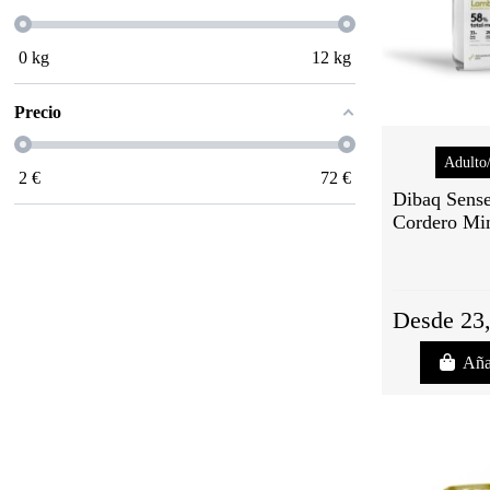
0
kg
12
kg
Precio
Adulto
2
€
72
€
Dibaq Sense
Cordero Mi
Desde 23
Aña