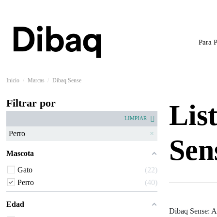
Para 
Inicio
Marcas
Dibaq Sense
Filtrar por
Lis
LIMPIAR
Perro
Sen
Mascota
Gato
22
Perro
40
Edad
Dibaq Sense: A