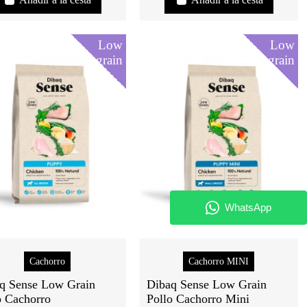
Low
Low
grain
grain
Cachorro
Cachorro MINI
q Sense Low Grain
Dibaq Sense Low Grain
o Cachorro
Pollo Cachorro Mini