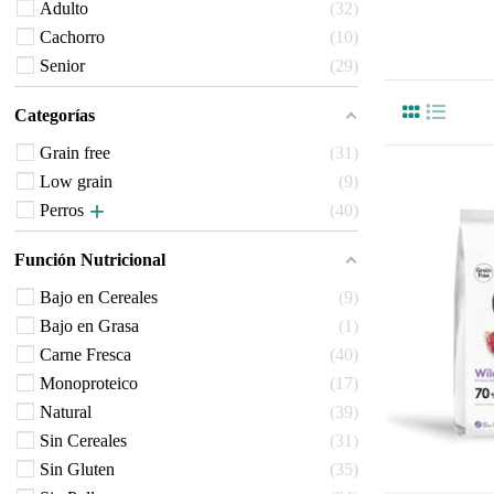
Adulto
32
Cachorro
10
Senior
29
Categorías
Grain free
31
Low grain
9
Perros
40
Función Nutricional
Bajo en Cereales
9
Bajo en Grasa
1
Carne Fresca
40
Monoproteico
17
Natural
39
Sin Cereales
31
Sin Gluten
35