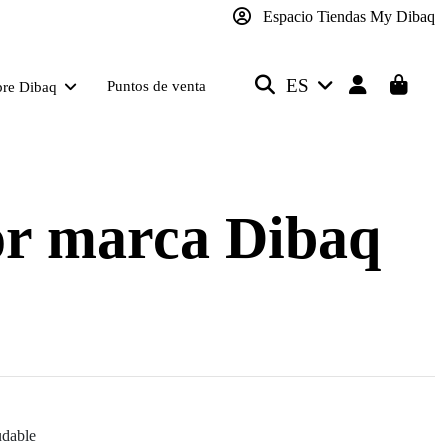
Espacio Tiendas My Dibaq
ES
Puntos de venta
bre Dibaq
or marca Dibaq
udable