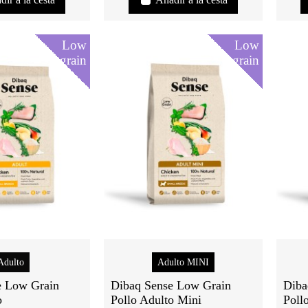
Low
Low
grain
grain
Adulto
Adulto MINI
e Low Grain
Dibaq Sense Low Grain
Diba
o
Pollo Adulto Mini
Poll