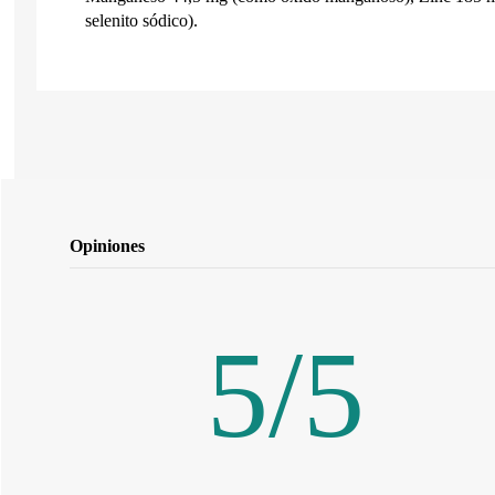
selenito sódico).
Opiniones
5
/
5