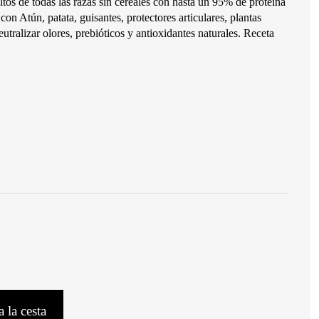
os de todas las razas sin cereales con hasta un 95% de proteína
con Atún, patata, guisantes, protectores articulares, plantas
eutralizar olores, prebióticos y antioxidantes naturales. Receta
 la cesta