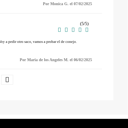
Por Monica G. el 07/02/2025
(
5
/
5
)





oy a pedir otro saco, vamos a probar el de conejo.
Por Maria de los Angeles M. el 06/02/2025
