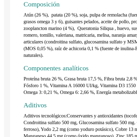
Composición
Atún (26 %), patata (20 %), soja, pulpa de remolacha (fuen
grasos omega 3 y 6), guisantes pelados, aceite de pollo, pr
zooplancton marino (4 %), Queratonia Siliqua , huevo, sust
romero, tomillo, valeriana, matricaria, melisa, naranja amar
articulares (condroitina sulfato, glucosamina sulfato y MSM
(MOS 0,05 %), raíz de achicoria 0,1 % (fuente de inulina-
naturales).
Componentes analíticos
Proteína bruta 26 %, Grasa bruta 17,5 %, Fibra bruta 2,8 
Fósforo 1 %, Vitamina A 16000 UI/kg, Vitamina D3 1550 U
Omega 3: 0,21 %, Omega 6: 2,66 %, Energía metabolizabl
Aditivos
Aditivos tecnológicos:Conservantes y antioxidantes (tocofer
Condroitina sulfato 500 mg, Glucosamina sulfato 500 mg.
ferroso), Yodo 2,2 mg (como yoduro potásico), Cobre 13 mg
Manganeso 44,5 mg (como óxido manganoso), Zinc 185 mg