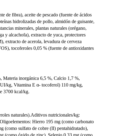
te de fibra), aceite de pescado (fuente de ácidos
oteínas hidrolizadas de pollo, almidón de guisante,
ancias minerales, plantas naturales (orégano,
ga y alcachofa), extracto de yuca, protectores
), extracto de acerola, levadura de cerveza
FOS), tocoferoles 0,05 % (fuente de antioxidantes
%, Materia inorgánica 6,5 %, Calcio 1,7 %,
I/kg, Vitamina E α- tocoferol) 110 mg/kg,
e 3700 kcal/kg.
oles naturales).Aditivos nutricionales/kg:
 Oligoelementos: Hierro 195 mg (como carbonato
 (como sulfato de cobre (II) pentahidratado),
 (como óxido de zinc), Selenio 0,33 mg (como