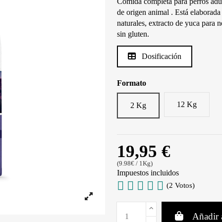
Comida completa para perros adult
de origen animal . Está elaborada 
naturales, extracto de yuca para n
sin gluten.
Dosificación
Formato
12 Kg
2 Kg
19,95 €
(9.98€ / 1Kg)
Impuestos incluidos
(2 Votos)
Añadir a