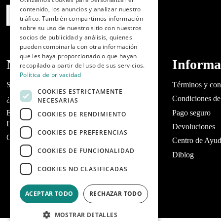
contenido, los anuncios y analizar nuestro
PORTUGUESE
tráfico. También compartimos información
sobre su uso de nuestro sitio con nuestros
socios de publicidad y análisis, quienes
pueden combinarla con otra información
que les haya proporcionado o que hayan
Nosotros
Informa
recopilado a partir del uso de sus servicios.
Política de privacidad
Sobre Dibaq
Términos y con
COOKIES ESTRICTAMENTE
¿Tienes un tienda?
Condiciones de
NECESARIAS
Encuentra tu tienda de mascotas más cercana |
Pago seguro
COOKIES DE RENDIMIENTO
Dibaq
Devoluciones
COOKIES DE PREFERENCIAS
Contacta con Dibaq Petcare
Centro de Ayu
COOKIES DE FUNCIONALIDAD
Diblog
COOKIES NO CLASIFICADAS
ACEPTAR TODO
RECHAZAR TODO
MOSTRAR DETALLES