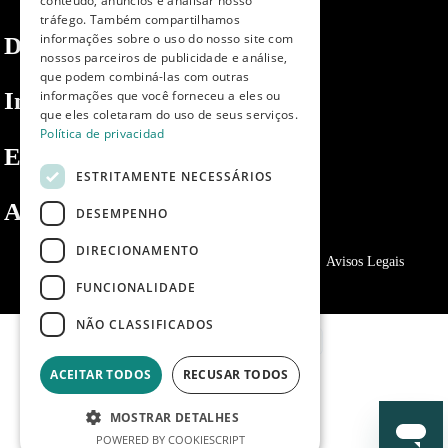
conteúdo, anúncios e analisar nosso
tráfego. Também compartilhamos
PORTUGUESE
informações sobre o uso do nosso site com
Dibaq
nossos parceiros de publicidade e análise,
que podem combiná-las com outras
informações que você forneceu a eles ou
Informações
que eles coletaram do uso de seus serviços.
Política de privacidad
Espaço privado
ESTRITAMENTE NECESSÁRIOS
Apoio ao cliente
DESEMPENHO
DIRECIONAMENTO
Política de Privacidade
Política de cookies
Avisos Legais
FUNCIONALIDADE
NÃO CLASSIFICADOS
ACEITAR TODOS
RECUSAR TODOS
MOSTRAR DETALHES
POWERED BY COOKIESCRIPT