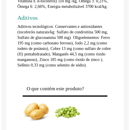
Vitamina E α-tocoferol) 110 mg /kg, Ômega 3: 0,21%,
Ômega 6: 2,66%, Energia metabolizável 3700 kcal/kg.
Aditivos
Aditivos tecnológicos: Conservantes e antioxidantes
(tocoferóis naturais/kg: Sulfato de condroitina 500 mg,
Sulfato de glucosamina 500 mg). Oligoelementos: Ferro
195 mg (como carbonato ferroso), Iodo 2,2 mg (como
iodeto de potássio), Cobre 13 mg (como sulfato de cobre
(II) pentahidratado), Manganês 44,5 mg (como óxido
manganoso), Zinco 185 mg (como óxido de zinco ),
Selênio 0,33 mg (como selenito de sódio).
O que contém este produto?