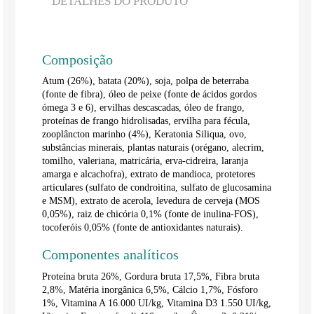
DETALHES DO PRODUTO
Composição
Atum (26%), batata (20%), soja, polpa de beterraba
(fonte de fibra), óleo de peixe (fonte de ácidos gordos
ómega 3 e 6), ervilhas descascadas, óleo de frango,
proteínas de frango hidrolisadas, ervilha para fécula,
zooplâncton marinho (4%), Keratonia Siliqua, ovo,
substâncias minerais, plantas naturais (orégano, alecrim,
tomilho, valeriana, matricária, erva-cidreira, laranja
amarga e alcachofra), extrato de mandioca, protetores
articulares (sulfato de condroitina, sulfato de glucosamina
e MSM), extrato de acerola, levedura de cerveja (MOS
0,05%), raiz de chicória 0,1% (fonte de inulina-FOS),
tocoferóis 0,05% (fonte de antioxidantes naturais).
Componentes analíticos
Proteína bruta 26%, Gordura bruta 17,5%, Fibra bruta
2,8%, Matéria inorgânica 6,5%, Cálcio 1,7%, Fósforo
1%, Vitamina A 16.000 UI/kg, Vitamina D3 1.550 UI/kg,