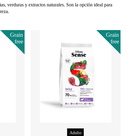
s, verduras y extractos naturales. Son la opción ideal para
reza.
Grain
Grain
free
free
Adulto