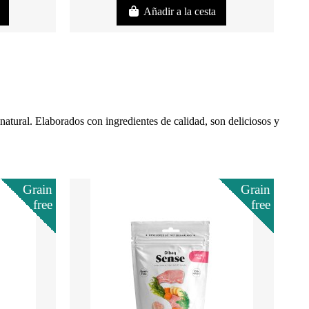
Añadir a la cesta
atural. Elaborados con ingredientes de calidad, son deliciosos y
Grain
Grain
free
free