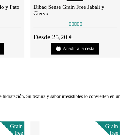
lo y Pato
Dibaq Sense Grain Free Jabalí y
Ciervo
Desde 25,20 €
Añadir a la cesta
hidratación. Su textura y sabor irresistibles lo convierten en un
Grain
Grain
free
free